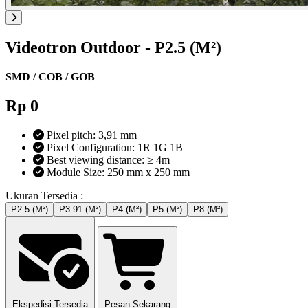
Videotron Outdoor -
P2.5 (M²)
SMD / COB / GOB
Rp
0
Pixel pitch: 3,91 mm
Pixel Configuration: 1R 1G 1B
Best viewing distance: ≥ 4m
Module Size: 250 mm x 250 mm
Ukuran Tersedia :
P2.5 (M²)
P3.91 (M²)
P4 (M²)
P5 (M²)
P8 (M²)
Ekspedisi Tersedia
Pesan Sekarang