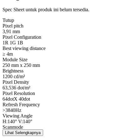
Spec Sheet untuk produk ini belum tersedia.
Tutup
Pixel pitch
3,91 mm
Pixel Configuration
1R 1G 1B
Best viewing distance
≥ 4m
Module Size
250 mm x 250 mm
Brightness
1200 cd/m²
Pixel Density
63,536 dot/m²
Pixel Resolution
64dotX 40dot
Refresh Frequency
>3840Hz
Viewing Angle
H:140° V:140°
Scanmode
1/16 scan
Lihat Selengkapnya