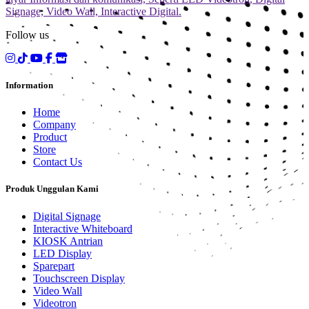
Signage, Video Wall, Interactive Digital.
Follow us
Information
Home
Company
Product
Store
Contact Us
Produk Unggulan Kami
Digital Signage
Interactive Whiteboard
KIOSK Antrian
LED Display
Sparepart
Touchscreen Display
Video Wall
Videotron