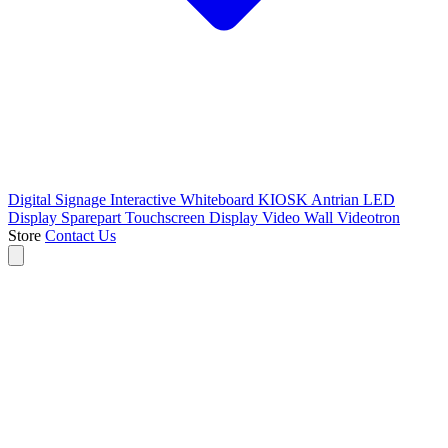
Digital Signage
Interactive Whiteboard
KIOSK Antrian
LED
Display
Sparepart
Touchscreen Display
Video Wall
Videotron
Store
Contact Us